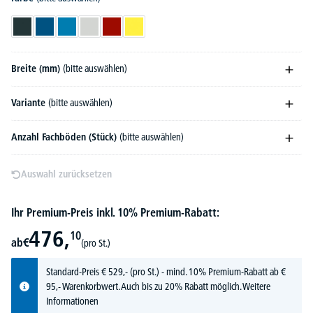
Anthrazitgrau RAL 7016
Enzianblau RAL 5010
Lichtblau RAL 5012
Lichtgrau RAL 7035
Rubinrot RAL 3003
Zinkgelb RAL 1018
Breite (mm)
(bitte auswählen)
Variante
(bitte auswählen)
Anzahl Fachböden (Stück)
(bitte auswählen)
Auswahl zurücksetzen
Ihr Premium-Preis inkl. 10% Premium-Rabatt:
476,
10
ab
€
(pro St.)
Standard-Preis
€
529,-
(pro St.) - mind. 10% Premium-Rabatt ab €
95,- Warenkorbwert. Auch bis zu 20% Rabatt möglich.
Weitere
Informationen