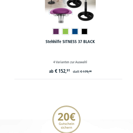
Stehhilfe SITNESS 37 BLACK
4 Varianten zur Auswahl
€
152,
91
ab
statt
€
179,
90
20€ Gutschein sichern