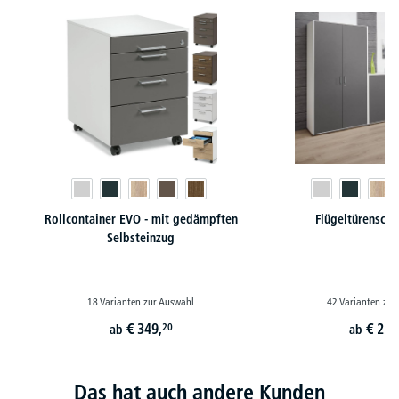
Rollcontainer EVO - mit gedämpften
Flügeltürensch
Selbsteinzug
18 Varianten zur Auswahl
42 Varianten zur
€
349,
€
224
20
ab
ab
Das hat auch andere Kunden