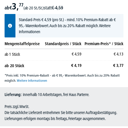
3,
77
ab
€
statt
€
4,
59
(ab 20 St./St.)
Standard-Preis
€
4,
59
(pro St.) - mind. 10% Premium-Rabatt ab €
95,- Warenkorbwert. Auch bis zu 20% Rabatt möglich.
Weitere
Informationen
Mengenstaffelpreise
Standardpreis / Stück
Premium-Preis* / Stück
€
4,
59
€
4,
13
ab
1
Stück
€
4,
19
€
3,
77
ab
20
Stück
*Preis inkl. 10% Premium-Rabatt - ab € 95,- Warenkorbwert. Auch bis zu 20% Rabatt
möglich.
Weitere Informationen
Lieferung:
innerhalb 10 Arbeitstagen, frei Haus Parterre.
Preis zzgl. MwSt.
Die tatsächliche Lieferzeit entnehmen Sie bitte unserer Auftragsbestätigung.
Lieferungen erfolgen montags bis freitags, Feiertage ausgenommen.