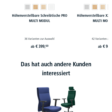
Höhenverstellbare Schreibtische PRO
Höhenverstellbare XXL 
MULTI MODUL
MULTI MODU
36 Varianten zur Auswahl
42 Varianten zur
€
399,
€
989
60
ab
ab
Das hat auch andere Kunden
interessiert