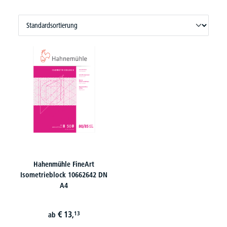
Hahenmühle FineArt
Isometrieblock 10662642 DN
A4
€
13,
13
ab