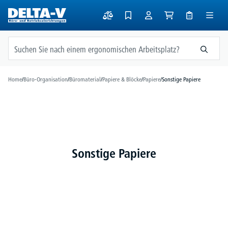
alt springen
Home
/
Büro-Organisation
/
Büromaterial
/
Papiere & Blöcke
/
Papiere
/
Sonstige Papiere
Sonstige Papiere