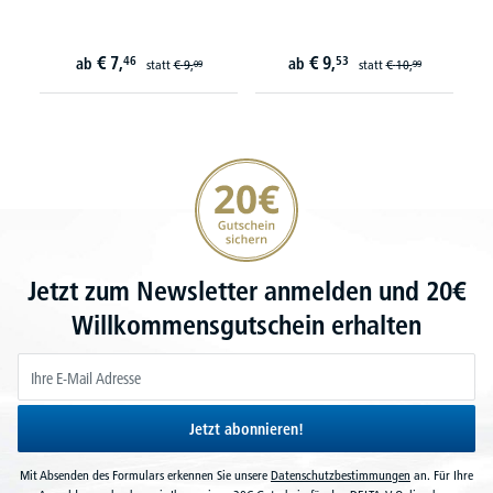
€
7,
€
9,
46
53
ab
ab
statt
€
9,
statt
€
10,
09
99
20€ Gutschein sichern
Jetzt zum Newsletter anmelden und 20€
Willkommensgutschein erhalten
Jetzt abonnieren!
Mit Absenden des Formulars erkennen Sie unsere
Datenschutzbestimmungen
an. Für Ihre