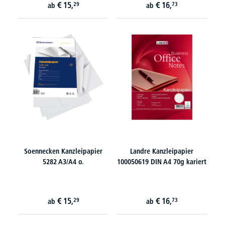
€
15,
€
16,
29
73
ab
ab
Soennecken Kanzleipapier
Landre Kanzleipapier
5282 A3/A4 o.
100050619 DIN A4 70g kariert
€
15,
€
16,
29
73
ab
ab