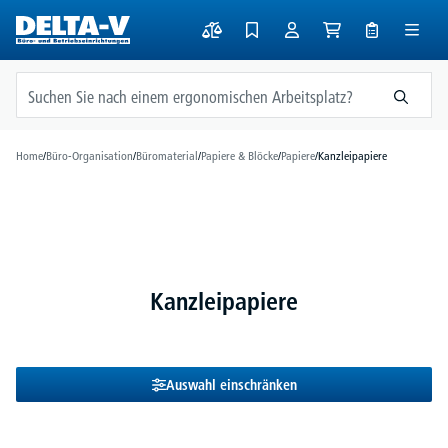
alt springen
Home
/
Büro-Organisation
/
Büromaterial
/
Papiere & Blöcke
/
Papiere
/
Kanzleipapiere
Kanzleipapiere
Auswahl einschränken