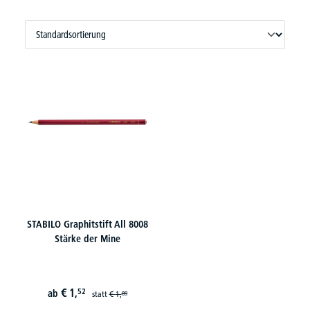
STABILO Graphitstift All 8008
Stärke der Mine
€
1,
52
ab
statt
€
1,
89