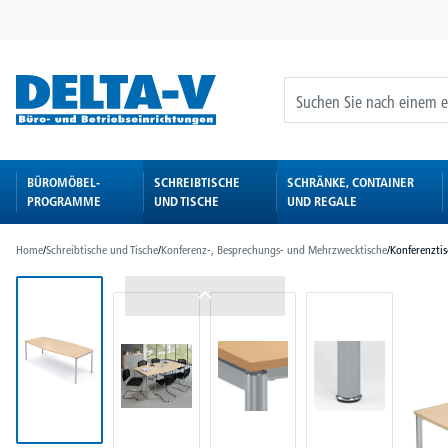
springen
Zur Hauptnavigation springen
BÜROMÖBEL-
SCHREIBTISCHE
SCHRÄNKE, CONTAINER
PROGRAMME
UND TISCHE
UND REGALE
Home
/
Schreibtische und Tische
/
Konferenz-, Besprechungs- und Mehrzwecktische
/
Konferenzti
Bildergalerie überspringen