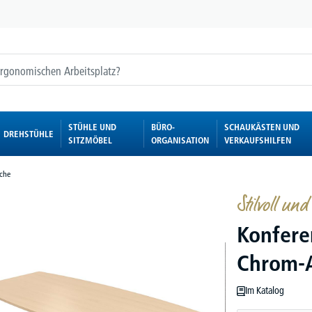
STÜHLE UND
BÜRO-
SCHAUKÄSTEN UND
DREHSTÜHLE
SITZMÖBEL
ORGANISATION
VERKAUFSHILFEN
sche
Stilvoll und 
Konfere
Chrom-A
Im Katalog