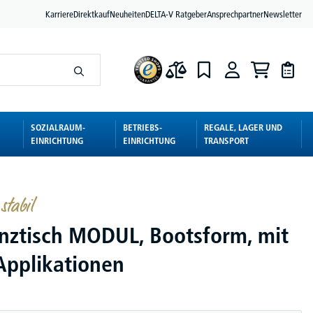
Karriere
Direktkauf
Neuheiten
DELTA-V Ratgeber
Ansprechpartner
Newsletter
SOZIALRAUM-
BETRIEBS-
REGALE, LAGER UND
EINRICHTUNG
EINRICHTUNG
TRANSPORT
stabil
nztisch MODUL, Bootsform, mit
pplikationen