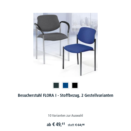
Besucherstuhl FLORA I - Stoffbezug, 2 Gestellvarianten
10 Varianten zur Auswahl
€
49,
41
ab
statt
€
64,
90