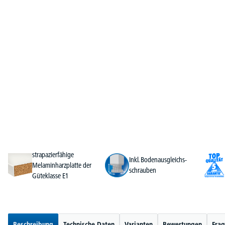
strapazierfähige
Inkl. Bodenausgleichs-
Melaminharzplatte der
schrauben
Güteklasse E1
Beschreibung
Technische Daten
Varianten
Bewertungen
Frag