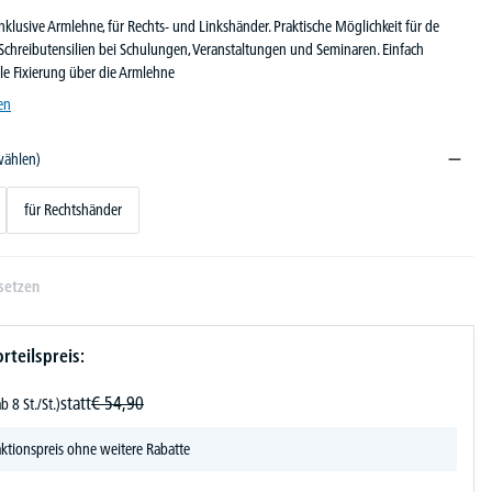
inklusive Armlehne, für Rechts- und Linkshänder. Praktische Möglichkeit für de
Schreibutensilien bei Schulungen, Veranstaltungen und Seminaren. Einfach
le Fixierung über die Armlehne
en
wählen)
für Rechtshänder
setzen
rteilspreis:
statt
€
54,
90
ab 8 St./St.)
ktionspreis ohne weitere Rabatte