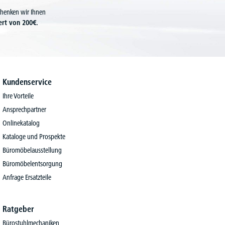
chenken wir Ihnen
ert von 200€.
Kundenservice
Ihre Vorteile
Ansprechpartner
Onlinekatalog
Kataloge und Prospekte
Büromöbelausstellung
Büromöbelentsorgung
Anfrage Ersatzteile
Ratgeber
Bürostuhlmechaniken