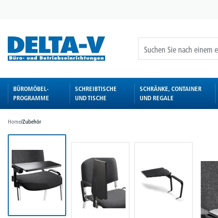
springen
Zur Hauptnavigation springen
BÜROMÖBEL-
SCHREIBTISCHE
SCHRÄNKE, CONTAINER
PROGRAMME
UND TISCHE
UND REGALE
Home
/
Zubehör
Bildergalerie überspringen