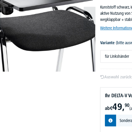
Kunststoff schwarz, 
aktive Nutzung von 
wegklappbar + stabi
Weitere Information
Variante
(bitte aus
für Linkshänder
Auswahl zurück
Ihr DELTA-V Vo
49,
90
ab
€
(
Sondera