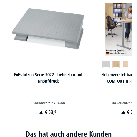
Fußstützen Serie 9022 - beheizbar auf
Höhenverstellbare 
Knopfdruck
COMFORT II PR
3 Varianten zur Auswahl
84 Varianten zur
€
53,
€
549
91
ab
ab
Das hat auch andere Kunden