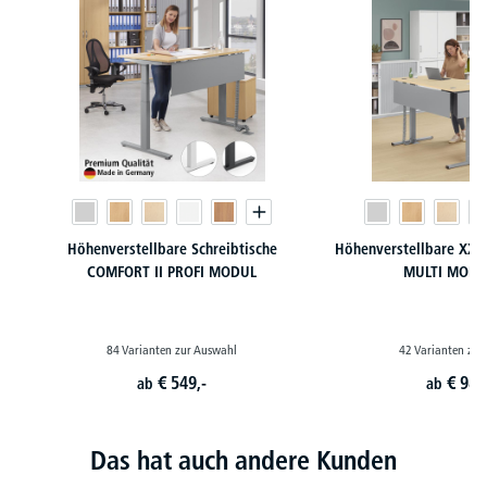
Höhenverstellbare Schreibtische
Höhenverstellbare XXL 
COMFORT II PROFI MODUL
MULTI MODU
84 Varianten zur Auswahl
42 Varianten zur
€
549,-
€
989
ab
ab
Das hat auch andere Kunden