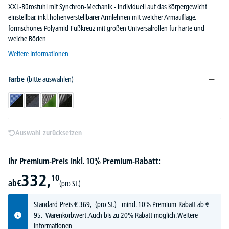
XXL-Bürostuhl mit Synchron-Mechanik - individuell auf das Körpergewicht
einstellbar, inkl. höhenverstellbarer Armlehnen mit weicher Armauflage,
formschönes Polyamid-Fußkreuz mit großen Universalrollen für harte und
weiche Böden
Weitere Informationen
Farbe
(bitte auswählen)
Schwarz/Blau
Schwarz/Dunkelgrau
Schwarz/Grün
Schwarz/Schwarz
Auswahl zurücksetzen
Ihr Premium-Preis inkl. 10% Premium-Rabatt:
332,
10
ab
€
(pro St.)
Standard-Preis
€
369,-
(pro St.) - mind. 10% Premium-Rabatt ab €
95,- Warenkorbwert. Auch bis zu 20% Rabatt möglich.
Weitere
Informationen