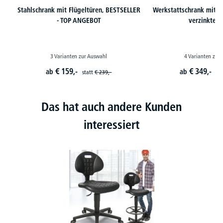
Stahlschrank mit Flügeltüren, BESTSELLER
Werkstattschrank mit X
- TOP ANGEBOT
verzinkte 
3 Varianten zur Auswahl
4 Varianten zur
€
159,-
€
349,-
ab
ab
statt
€
239,-
st
Das hat auch andere Kunden
interessiert