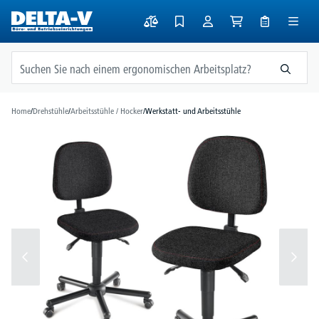
alt springen
Home
/
Drehstühle
/
Arbeitsstühle / Hocker
/
Werkstatt- und Arbeitsstühle
Bildergalerie überspringen