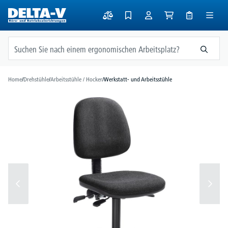
alt springen
Home
/
Drehstühle
/
Arbeitsstühle / Hocker
/
Werkstatt- und Arbeitsstühle
Bildergalerie überspringen