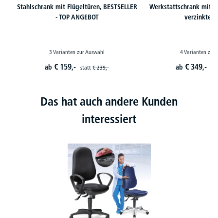
Stahlschrank mit Flügeltüren, BESTSELLER
Werkstattschrank mit X
- TOP ANGEBOT
verzinkte 
3 Varianten zur Auswahl
4 Varianten zur
€
159,-
€
349,-
ab
ab
statt
€
239,-
st
Das hat auch andere Kunden
interessiert