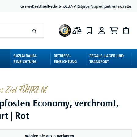
Karriere
Direktkauf
Neuheiten
DELTA-V Ratgeber
Ansprechpartner
Newsletter
SOZIALRAUM-
BETRIEBS-
REGALE, LAGER UND
EINRICHTUNG
EINRICHTUNG
TRANSPORT
s Ziel FÜHREN!
pfosten Economy, verchromt,
rt | Rot
Wählen Sie aus 3 Varianten