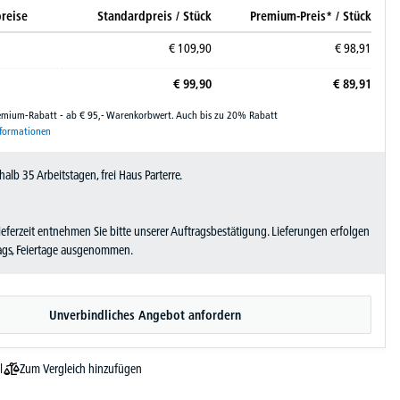
reise
Standardpreis / Stück
Premium-Preis* / Stück
€
109,
90
€
98,
91
€
99,
90
€
89,
91
remium-Rabatt - ab € 95,- Warenkorbwert. Auch bis zu 20% Rabatt
nformationen
halb 35 Arbeitstagen, frei Haus Parterre.
Lieferzeit entnehmen Sie bitte unserer Auftragsbestätigung. Lieferungen erfolgen
tags, Feiertage ausgenommen.
Unverbindliches Angebot anfordern
Zum Vergleich hinzufügen
l