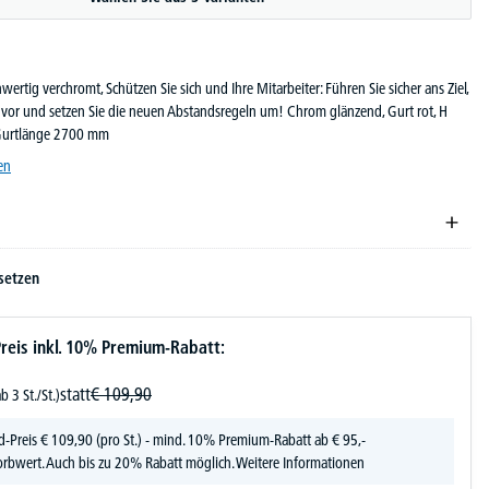
ertig verchromt, Schützen Sie sich und Ihre Mitarbeiter: Führen Sie sicher ans Ziel,
vor und setzen Sie die neuen Abstandsregeln um! Chrom glänzend, Gurt rot, H
Gurtlänge 2700 mm
en
setzen
reis inkl. 10% Premium-Rabatt:
statt
€
109,
90
ab 3 St./St.)
d-Preis
€
109,
90
(pro St.) - mind. 10% Premium-Rabatt ab € 95,-
rbwert. Auch bis zu 20% Rabatt möglich.
Weitere Informationen