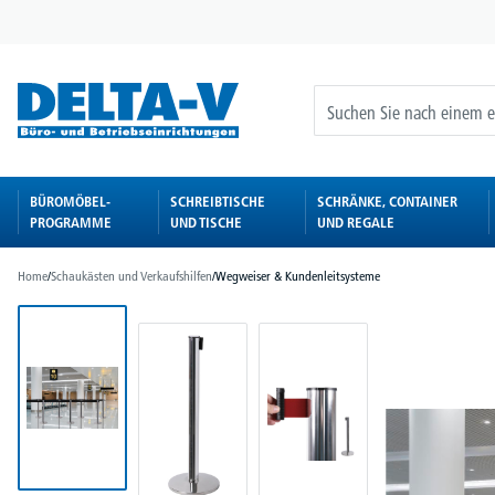
springen
Zur Hauptnavigation springen
BÜROMÖBEL-
SCHREIBTISCHE
SCHRÄNKE, CONTAINER
PROGRAMME
UND TISCHE
UND REGALE
Home
/
Schaukästen und Verkaufshilfen
/
Wegweiser & Kundenleitsysteme
Bildergalerie überspringen