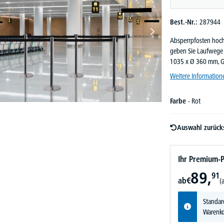
Best.-Nr.:
287944
Absperrpfosten hochw
geben Sie Laufwege 
1035 x Ø 360 mm, 
Weitere Information
Farbe
- Rot
Auswahl zurück
Ihr Premium-P
89,
91
ab
€
(
Standar
Warenko