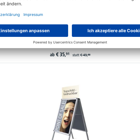
Schaukästen mit Drehtür und Metallrückwand - für innen
8 Varianten zur Auswahl
€
35,
91
ab
statt
€
49,
90