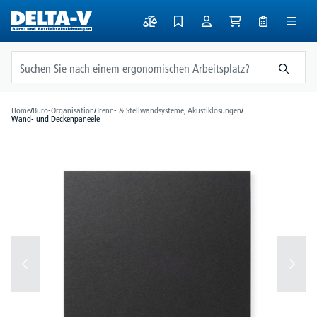
alt springen
Home
/
Büro-Organisation
/
Trenn- & Stellwandsysteme, Akustiklösungen
/
Wand- und Deckenpaneele
Bildergalerie überspringen