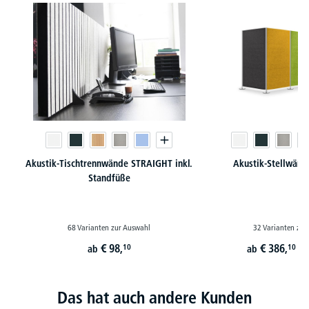
Akustik-Tischtrennwände STRAIGHT inkl.
Akustik-Stellwän
Standfüße
68 Varianten zur Auswahl
32 Varianten zur
€
98,
€
386,
10
10
ab
ab
st
Das hat auch andere Kunden