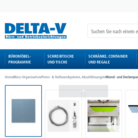
springen
Zur Hauptnavigation springen
BÜROMÖBEL-
SCHREIBTISCHE
SCHRÄNKE, CONTAINER
PROGRAMME
UND TISCHE
UND REGALE
Home
/
Büro-Organisation
/
Trenn- & Stellwandsysteme, Akustiklösungen
/
Wand- und Deckenpan
Bildergalerie überspringen