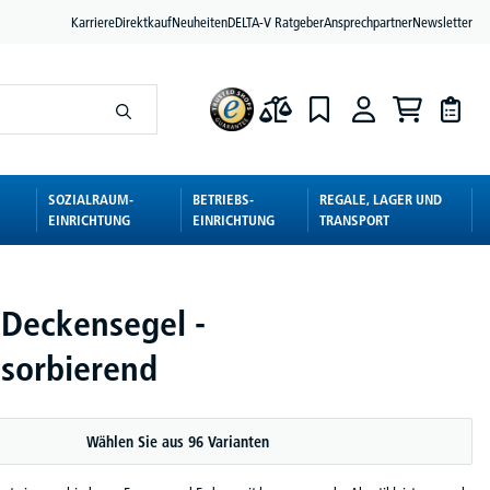
Karriere
Direktkauf
Neuheiten
DELTA-V Ratgeber
Ansprechpartner
Newsletter
SOZIALRAUM-
BETRIEBS-
REGALE, LAGER UND
EINRICHTUNG
EINRICHTUNG
TRANSPORT
 Deckensegel -
bsorbierend
Wählen Sie aus 96 Varianten