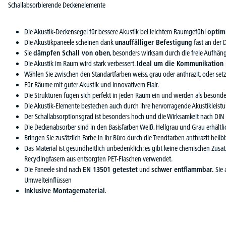
Schallabsorbierende Deckenelemente
Die Akustik-Deckensegel für bessere Akustik bei leichtem Raumgefühl
optim
Die Akustikpaneele scheinen dank
unauffälliger Befestigung
fast an der 
Sie
dämpfen Schall von oben
, besonders wirksam durch die freie Aufhän
Die Akustik im Raum wird stark verbessert.
Ideal um die Kommunikation 
Wählen Sie zwischen den Standartfarben weiss, grau oder anthrazit, oder setz
Für Räume mit guter Akustik und innovativem Flair.
Die Strukturen fügen sich perfekt in jeden Raum ein und werden als besond
Die Akustik-Elemente bestechen auch durch ihre hervorragende Akustikleistu
Der Schallabsorptionsgrad ist besonders hoch und die Wirksamkeit nach DIN
Die Deckenabsorber sind in den Basisfarben Weiß, Hellgrau und Grau erhältli
Bringen Sie zusätzlich Farbe in Ihr Büro durch die Trendfarben anthrazit hellb
Das Material ist gesundheitlich unbedenklich: es gibt keine chemischen Zusä
Recyclingfasern aus entsorgten PET-Flaschen verwendet.
Die Paneele sind nach
EN 13501 getestet
und
schwer entflammbar.
Sie 
Umwelteinflüssen
Inklusive Montagematerial.