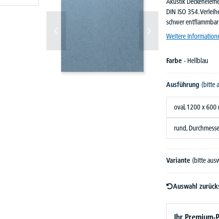
Akustik Deckeneleme
DIN ISO 354. Verleih
schwer entflammbar
Weitere Information
Farbe
- Hellblau
Ausführung
(bitte
oval, 1200 x 60
rund, Durchmess
Variante
(bitte aus
Auswahl zurück
Ihr Premium-P