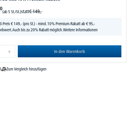
0
statt
€
149,-
(ab 5 St./St.)
d-Preis
€
149,-
(pro St.) - mind. 10% Premium-Rabatt ab € 95,-
rbwert. Auch bis zu 20% Rabatt möglich.
Weitere Informationen
In den Warenkorb
Zum Vergleich hinzufügen
l