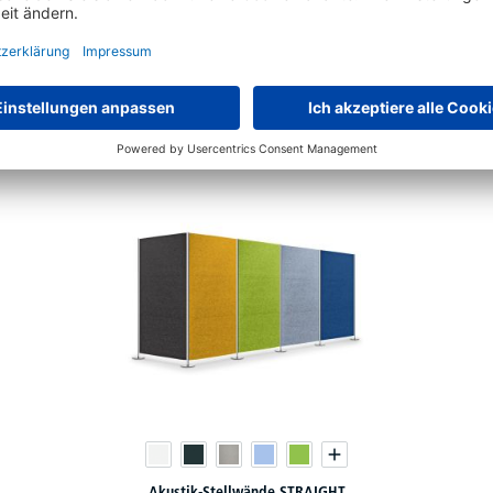
68 Varianten zur Auswahl
€
98,
10
ab
Akustik-Stellwände STRAIGHT