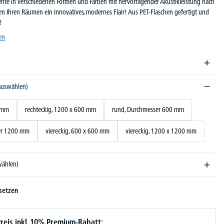
nte in verschiedenen Formen und Farben mit hervorragender Akustikleistung nach
en Ihren Räumen ein innovatives, modernes Flair! Aus PET-Flaschen gefertigt und
!
en
 auswählen)
0 mm
rechteckig, 1200 x 600 mm
rund, Durchmesser 600 mm
er 1200 mm
viereckig, 600 x 600 mm
viereckig, 1200 x 1200 mm
wählen)
setzen
reis inkl. 10% Premium-Rabatt: