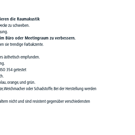
ieren die Raumakustik
Decke zu schweben.
gung.
im Büro oder Meetingraum zu verbessern.
en sie trendige Farbakzente.
ers ästhetisch empfunden.
ng.
 ISO 354 getestet
ch.
blau, orange, und grün.
tze, Weichmacher oder Schadstoffe. Bei der Herstellung werden
altern nicht und sind resistent gegenüber verschiedensten