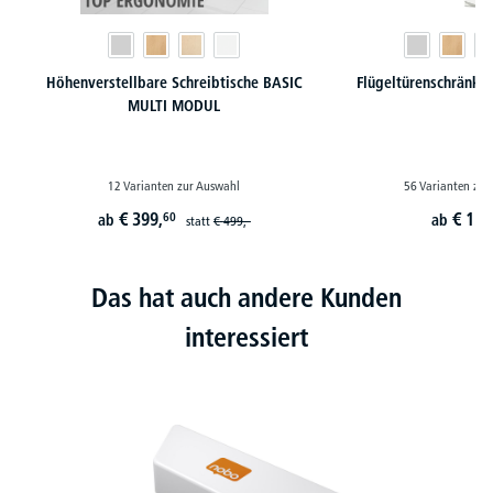
Höhenverstellbare Schreibtische BASIC
Flügeltürenschränk
MULTI MODUL
12 Varianten zur Auswahl
56 Varianten zur
€
399,
€
129
60
ab
ab
statt
€
499,-
Das hat auch andere Kunden
interessiert