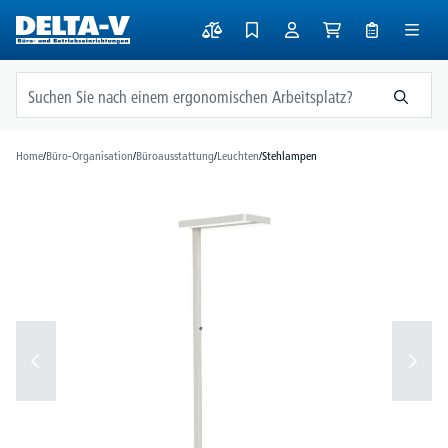
alt springen
Home
/
Büro-Organisation
/
Büroausstattung
/
Leuchten
/
Stehlampen
Bildergalerie überspringen