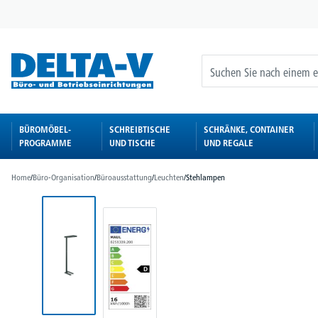
springen
Zur Hauptnavigation springen
BÜROMÖBEL-
SCHREIBTISCHE
SCHRÄNKE, CONTAINER
PROGRAMME
UND TISCHE
UND REGALE
Home
/
Büro-Organisation
/
Büroausstattung
/
Leuchten
/
Stehlampen
Bildergalerie überspringen