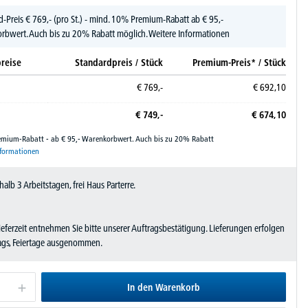
d-Preis
€
769,-
(pro St.) - mind. 10% Premium-Rabatt ab € 95,-
rbwert. Auch bis zu 20% Rabatt möglich.
Weitere Informationen
reise
Standardpreis / Stück
Premium-Preis* / Stück
€
769,-
€
692,
10
€
749,-
€
674,
10
remium-Rabatt - ab € 95,- Warenkorbwert. Auch bis zu 20% Rabatt
nformationen
halb 3 Arbeitstagen, frei Haus Parterre.
Lieferzeit entnehmen Sie bitte unserer Auftragsbestätigung. Lieferungen erfolgen
tags, Feiertage ausgenommen.
In den Warenkorb