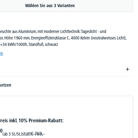
Wählen Sie aus 3 Varianten
leuchte aus Aluminium, mit moderner Lichttechnik: Tageslicht - und
, Höhe 1960 mm, Energieeffizienzklasse C, 4000 Kelvin (neutralweisses Licht),
8+34 kWh/1000h, Standfuß, schwarz
en
setzen
reis inkl. 10% Premium-Rabatt:
0
statt
€
769,-
(ab 3 St./St.)