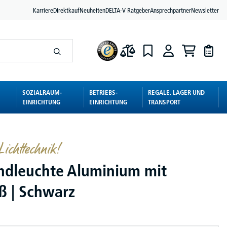
Karriere
Direktkauf
Neuheiten
DELTA-V Ratgeber
Ansprechpartner
Newsletter
SOZIALRAUM-
BETRIEBS-
REGALE, LAGER UND
EINRICHTUNG
EINRICHTUNG
TRANSPORT
ichttechnik!
ndleuchte Aluminium mit
ß | Schwarz