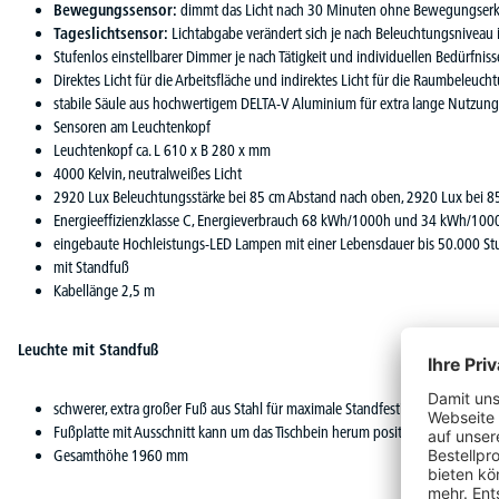
Bewegungssensor:
dimmt das Licht nach 30 Minuten ohne Bewegungserke
Tageslichtsensor:
Lichtabgabe verändert sich je nach Beleuchtungsniveau
Stufenlos einstellbarer Dimmer je nach Tätigkeit und individuellen Bedürfnis
Direktes Licht für die Arbeitsfläche und indirektes Licht für die Raumbeleuch
stabile Säule aus hochwertigem DELTA-V Aluminium für extra lange Nutzun
Sensoren am Leuchtenkopf
Leuchtenkopf ca. L 610 x B 280 x mm
4000 Kelvin, neutralweißes Licht
2920 Lux Beleuchtungsstärke bei 85 cm Abstand nach oben, 2920 Lux bei 8
Energieeffizienzklasse C, Energieverbrauch 68 kWh/1000h und 34 kWh/100
eingebaute Hochleistungs-LED Lampen mit einer Lebensdauer bis 50.000 S
mit Standfuß
Kabellänge 2,5 m
Leuchte mit Standfuß
schwerer, extra großer Fuß aus Stahl für maximale Standfestigkeit B 300 x 
Fußplatte mit Ausschnitt kann um das Tischbein herum positioniert werden
Gesamthöhe 1960 mm