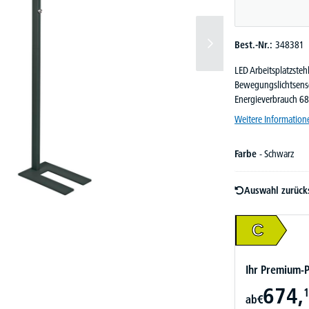
Best.-Nr.:
348381
LED Arbeitsplatzsteh
Bewegungslichtsensor
Energieverbrauch 6
Weitere Information
Farbe
- Schwarz
Auswahl zurück
C
Ihr Premium-P
674,
1
ab
€