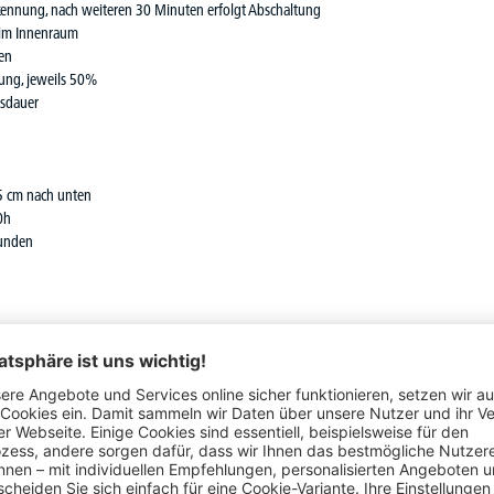
nnung, nach weiteren 30 Minuten erfolgt Abschaltung
 im Innenraum
sen
tung, jeweils 50%
gsdauer
5 cm nach unten
0h
tunden
450 mm