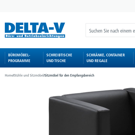
springen
Zur Hauptnavigation springen
BÜROMÖBEL-
SCHREIBTISCHE
SCHRÄNKE, CONTAINER
PROGRAMME
UND TISCHE
UND REGALE
Home
/
Stühle und Sitzmöbel
/
Sitzmöbel für den Empfangsbereich
Bildergalerie überspringen