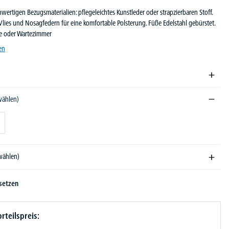
hwertigen Bezugsmaterialien: pflegeleichtes Kunstleder oder strapzierbaren Stoff.
ies und Nosagfedern für eine komfortable Polsterung. Füße Edelstahl gebürstet.
e oder Wartezimmer
en
wählen)
swählen)
setzen
rteilspreis: