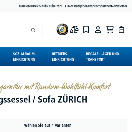
Karriere
Direktkauf
Neuheiten
DELTA-V Ratgeber
Ansprechpartner
Newsletter
SOZIALRAUM-
BETRIEBS-
REGALE, LAGER UND
EINRICHTUNG
EINRICHTUNG
TRANSPORT
itzgarnitur mit Rundum-Wohlfühl-Komfort
ssessel / Sofa ZÜRICH
Wählen Sie aus 4 Varianten