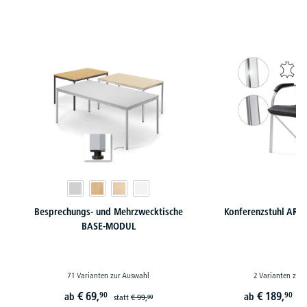
Produktgalerie überspringen
Besprechungs- und Mehrzwecktische
Konferenzstuhl ARKA
BASE-MODUL
71 Varianten zur Auswahl
2 Varianten zur
€
69,
€
189,
90
90
ab
ab
statt
€
99,
st
90