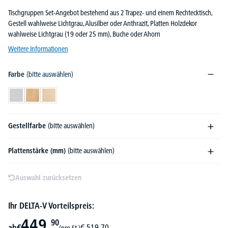
Tischgruppen Set-Angebot bestehend aus 2 Trapez- und einem Rechtecktisch,
Gestell wahlweise Lichtgrau, Alusilber oder Anthrazit, Platten Holzdekor
wahlweise Lichtgrau (19 oder 25 mm), Buche oder Ahorn
Weitere Informationen
Farbe
(bitte auswählen)
Lichtgrau
Buchedekor
Ahorndekor
Gestellfarbe
(bitte auswählen)
Plattenstärke (mm)
(bitte auswählen)
Auswahl zurücksetzen
Ihr DELTA-V Vorteilspreis:
449,
90
ab
€
€
519,
70
(pro St.)