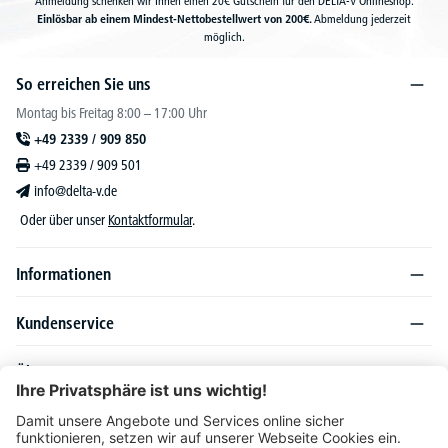
Anmeldung schenken wir Ihnen einen 20€ Gutschein für den DELTA-V Onlineshop.
Einlösbar ab einem Mindest-Nettobestellwert von 200€.
Abmeldung jederzeit
möglich.
So erreichen Sie uns
Montag bis Freitag 8:00 – 17:00 Uhr
+49 2339 / 909 850
+49 2339 / 909 501
info@delta-v.de
Oder über unser
Kontaktformular
.
Informationen
Kundenservice
Über DELTA-V
Produktsortiment