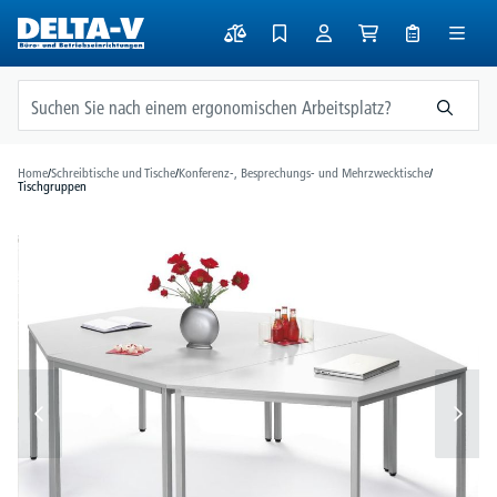
alt springen
Home
/
Schreibtische und Tische
/
Konferenz-, Besprechungs- und Mehrzwecktische
/
Tischgruppen
Bildergalerie überspringen