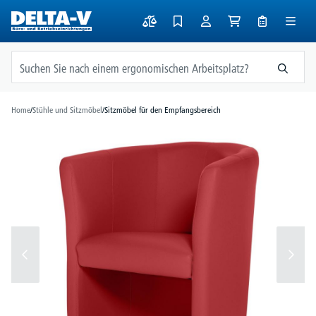
alt springen
Home
/
Stühle und Sitzmöbel
/
Sitzmöbel für den Empfangsbereich
Bildergalerie überspringen