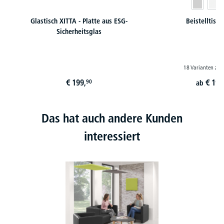
Glastisch XITTA - Platte aus ESG-
Beistelltisc
Sicherheitsglas
18 Varianten zur
€
199,
€
197
90
ab
Das hat auch andere Kunden
interessiert