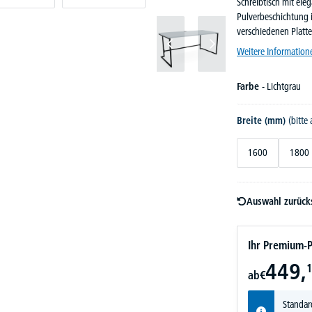
Schreibtisch mit ele
Pulverbeschichtung i
verschiedenen Platt
Weitere Information
Farbe
- Lichtgrau
Breite (mm)
(bitte
1600
1800
Auswahl zurück
Ihr Premium-P
449,
1
ab
€
Standar