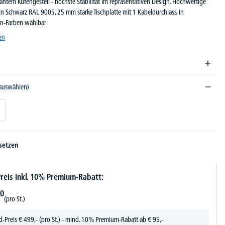
gantem Kufengestell - höchste Stabilität im repräsentativen Design. Hochwertige
n Schwarz RAL 9005, 25 mm starke Tischplatte mit 1 Kabeldurchlass, in
en-Farben wählbar
en
 auswählen)
setzen
reis inkl. 10% Premium-Rabatt:
0
(pro St.)
d-Preis
€
499,-
(pro St.) - mind. 10% Premium-Rabatt ab € 95,-