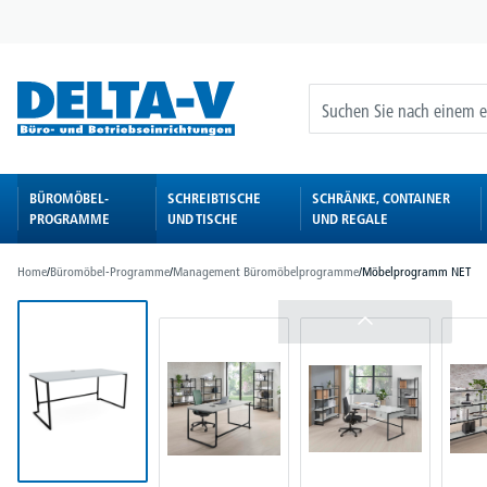
springen
Zur Hauptnavigation springen
BÜROMÖBEL-
SCHREIBTISCHE
SCHRÄNKE, CONTAINER
PROGRAMME
UND TISCHE
UND REGALE
Home
/
Büromöbel-Programme
/
Management Büromöbelprogramme
/
Möbelprogramm NET
Bildergalerie überspringen