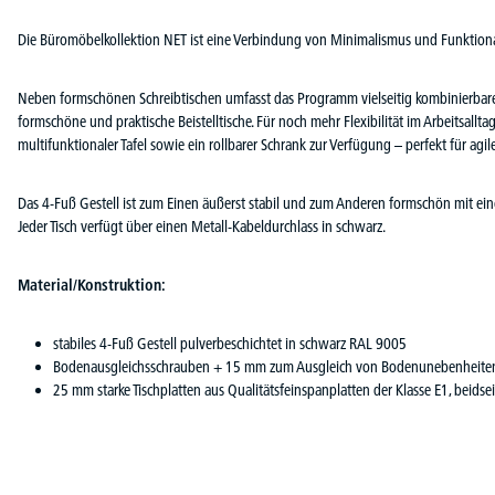
Die Büromöbelkollektion NET ist eine Verbindung von Minimalismus und Funktional
Neben formschönen Schreibtischen umfasst das Programm vielseitig kombinierbare
formschöne und praktische Beistelltische. Für noch mehr Flexibilität im Arbeitsall
multifunktionaler Tafel sowie ein rollbarer Schrank zur Verfügung – perfekt für a
Das 4-Fuß Gestell ist zum Einen äußerst stabil und zum Anderen formschön mit ein
Jeder Tisch verfügt über einen Metall-Kabeldurchlass in schwarz.
Material/Konstruktion:
stabiles 4-Fuß Gestell pulverbeschichtet in schwarz RAL 9005
Bodenausgleichsschrauben + 15 mm zum Ausgleich von Bodenunebenheiten 
25 mm starke Tischplatten aus Qualitätsfeinspanplatten der Klasse E1, beidse