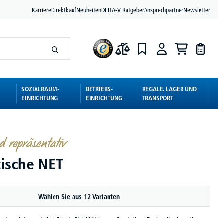
Karriere
Direktkauf
Neuheiten
DELTA-V Ratgeber
Ansprechpartner
Newsletter
SOZIALRAUM-
BETRIEBS-
REGALE, LAGER UND
EINRICHTUNG
EINRICHTUNG
TRANSPORT
 repräsentativ
tische NET
Wählen Sie aus 12 Varianten