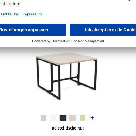
48 Varianten zur Auswahl
€
314,
10
ab
Beistelltische NET