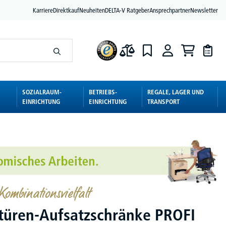
Karriere
Direktkauf
Neuheiten
DELTA-V Ratgeber
Ansprechpartner
Newsletter
SOZIALRAUM-
BETRIEBS-
REGALE, LAGER UND
EINRICHTUNG
EINRICHTUNG
TRANSPORT
ombinationsvielfalt
türen-Aufsatzschränke PROFI