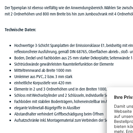
Der Typenplan ist ebenso vielfältig wie der Anwendungsbereich. Wählen Sie zwische
mit 2 Ordnerhöhen und 800 mm Breite bis hin zum Jumboschrank mit 4 Ordnerhö
Technische Daten:
Hochwertige 3-Schicht Spanplatten der Emissionsklasse E1, beidseitig mit e
reflexionsfreier Ausführung, gemäß DIN 68765, Oberflächen abrieb-, stoß- un
Boden, Deckel und Fachböden aus 25 mm starker Dekorplatte, Seitenwände 
Sichtrückwände gewährleisten Raumteilerfunktion der Elemente
Mitteltrennwand ab Breite 1000 mm
Umleimer aus PVC, 2 bzw. 3 mm stark
einheitliche Korpustiefe von 420 mm
Elemente in 2 und 3 Ordnerhöhen und in den Breiten 1000, 1200 und 160
Schloss mit Wechselzylinder und 2 Schlüsseln, individuelle Schließung
Fachböden mit stabilen Bodenträgern, höheneinstellbar im Abstand von 32 
elegante Vollmetall-Bügelgriffe in Alusilber
Abstandhalter verhindert Griffbeschädigung beim Öffnen
Aufsatzschränke inkl. Montagematerial zum Verbinden der Schränke