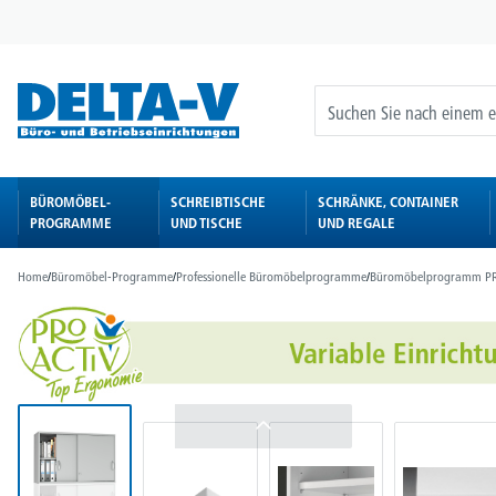
springen
Zur Hauptnavigation springen
BÜROMÖBEL-
SCHREIBTISCHE
SCHRÄNKE, CONTAINER
PROGRAMME
UND TISCHE
UND REGALE
Home
/
Büromöbel-Programme
/
Professionelle Büromöbelprogramme
/
Büromöbelprogramm P
Bildergalerie überspringen