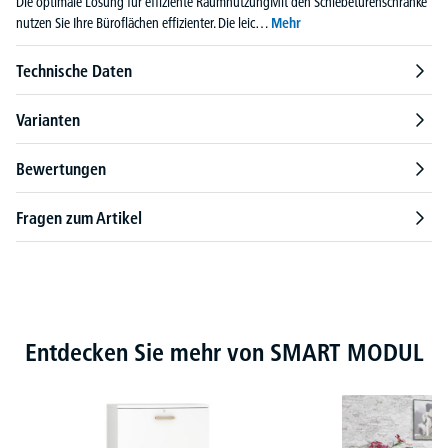
Die optimale Lösung für effiziente RaumnutzungMit den Schiebetürenschränke
nutzen Sie Ihre Büroflächen effizienter. Die leic…
Mehr
Technische Daten
Varianten
Bewertungen
Fragen zum Artikel
Produktgalerie überspringen
Entdecken Sie mehr von SMART MODUL