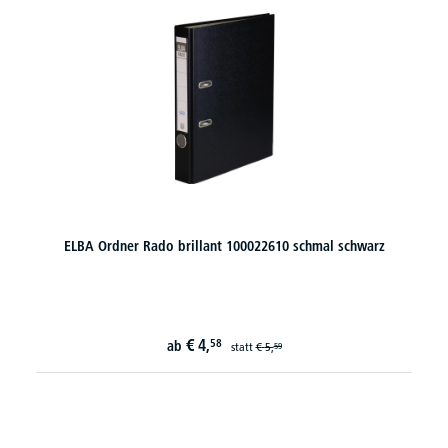
ELBA Ordner Rado brillant 100022610 schmal schwarz
€
4,
58
ab
statt
€
5,
59