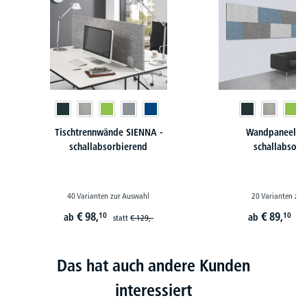
Tischtrennwände SIENNA -
Wandpaneele S
schallabsorbierend
schallabsorb
40 Varianten zur Auswahl
20 Varianten zur
€
98,
€
89,
10
10
ab
ab
statt
€
129,-
st
Das hat auch andere Kunden
interessiert