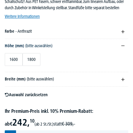
Schallschutz! Aus PET Fasern, schwer entflammbar, zum linearen Aufbau, oder
durch Zubehör in Winkelstellung stellbar. Standfüße bitte separat bestellen
Weitere Informationen
Farbe
- Anthrazit
Höhe (mm)
(bitte auswählen)
1600
1800
Breite (mm)
(bitte auswählen)
Auswahl zurücksetzen
Ihr Premium-Preis inkl. 10% Premium-Rabatt:
242,
10
ab
€
statt
€
309,-
(ab 2 St./St.)