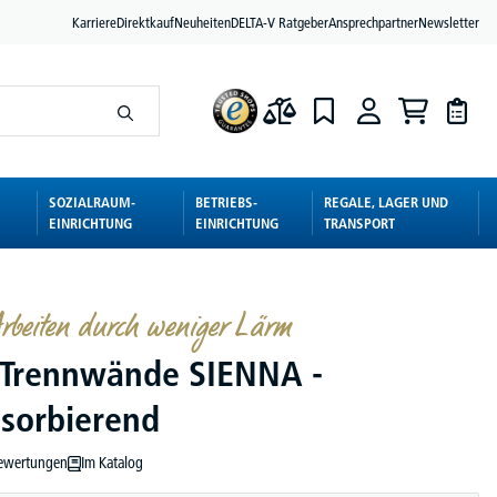
Karriere
Direktkauf
Neuheiten
DELTA-V Ratgeber
Ansprechpartner
Newsletter
SOZIALRAUM-
BETRIEBS-
REGALE, LAGER UND
EINRICHTUNG
EINRICHTUNG
TRANSPORT
Arbeiten durch weniger Lärm
 Trennwände SIENNA -
bsorbierend
ewertungen
Im Katalog
ewertung von 5 von 5 Sternen