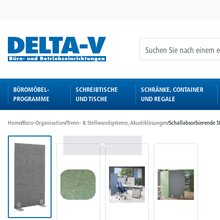
springen
Zur Hauptnavigation springen
BÜROMÖBEL-
SCHREIBTISCHE
SCHRÄNKE, CONTAINER
PROGRAMME
UND TISCHE
UND REGALE
Home
/
Büro-Organisation
/
Trenn- & Stellwandsysteme, Akustiklösungen
/
Schallabsorbierende S
Bildergalerie überspringen