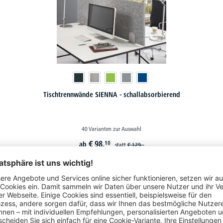
Tischtrennwände SIENNA - schallabsorbierend
40 Varianten zur Auswahl
€
98,
10
ab
statt
€
129,-