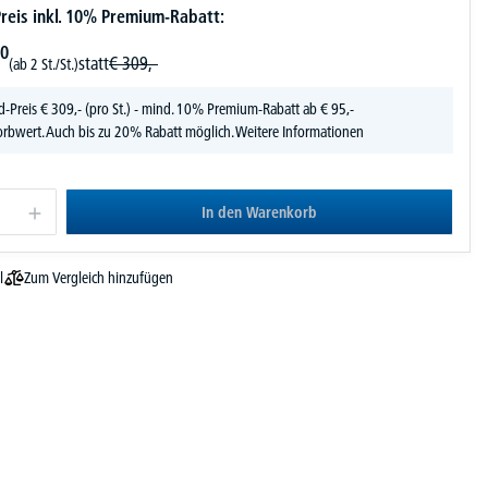
reis inkl. 10% Premium-Rabatt:
0
statt
€
309,-
(ab 2 St./St.)
d-Preis
€
309,-
(pro St.) - mind. 10% Premium-Rabatt ab € 95,-
rbwert. Auch bis zu 20% Rabatt möglich.
Weitere Informationen
In den Warenkorb
Zum Vergleich hinzufügen
l