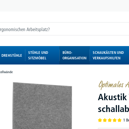
STÜHLE UND
BÜRO-
SCHAUKÄSTEN UND
DREHSTÜHLE
SITZMÖBEL
ORGANISATION
VERKAUFSHILFEN
tellwände
Optimales 
Akustik
schalla
1 B
Durchschnittliche B