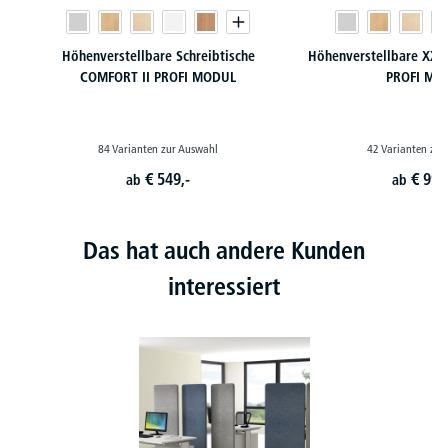
Höhenverstellbare Schreibtische
Höhenverstellbare XXL 
COMFORT II PROFI MODUL
PROFI MO
84 Varianten zur Auswahl
42 Varianten zur
€
549,-
€
999
ab
ab
Das hat auch andere Kunden
interessiert