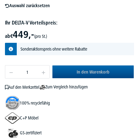
Auswahl zurücksetzen
Ihr DELTA-V Vorteilspreis:
449,-
ab
€
(pro St.)
Sonderaktionspreis ohne weitere Rabatte
In den Warenkorb
Zum Vergleich hinzufügen
Auf den Merkzettel
100% recyclefähig
C+P Möbel
GS-zertifiziert