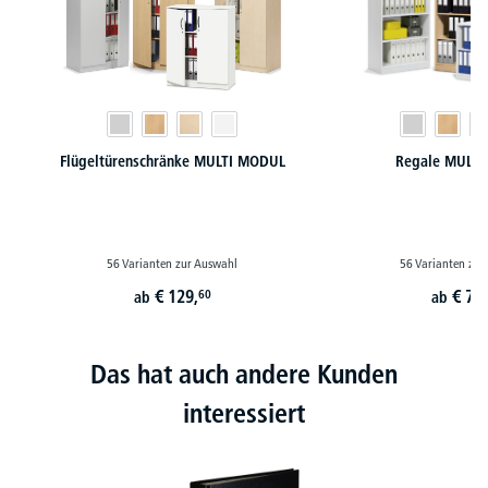
Flügeltürenschränke MULTI MODUL
Regale MULT
56 Varianten zur Auswahl
56 Varianten zur
€
129,
€
78,
60
ab
ab
Das hat auch andere Kunden
interessiert