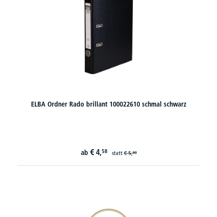
ELBA Ordner Rado brillant 100022610 schmal schwarz
€
4,
58
ab
statt
€
5,
59
20€ Gutschein sichern