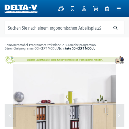
alt springen
Home
/
Büromöbel-Programme
/
Professionelle Büromöbelprogramme
/
Büromöbelprogramm CONCEPT MODUL
/
Schränke CONCEPT MODUL
Bildergalerie überspringen