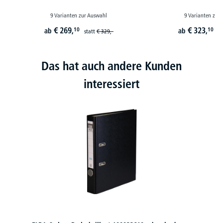
9 Varianten zur Auswahl
9 Varianten zur
€
269,
€
323,
10
10
ab
ab
statt
€
329,-
st
Das hat auch andere Kunden
interessiert