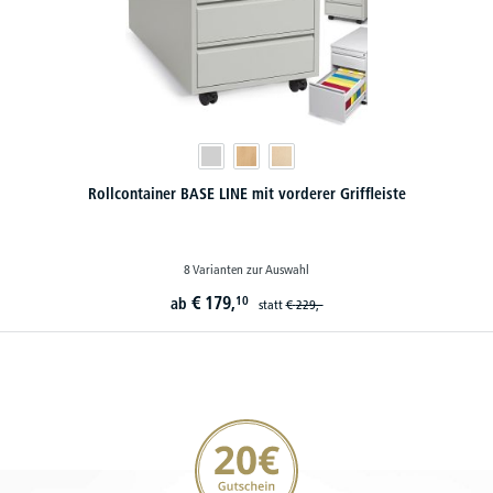
Rollcontainer BASE LINE mit vorderer Griffleiste
8 Varianten zur Auswahl
€
179,
10
ab
statt
€
229,-
20€ Gutschein sichern