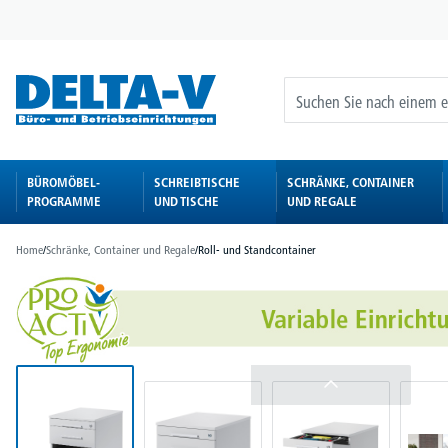
springen
Zur Hauptnavigation springen
BÜROMÖBEL-
SCHREIBTISCHE
SCHRÄNKE, CONTAINER
PROGRAMME
UND TISCHE
UND REGALE
Home
/
Schränke, Container und Regale
/
Roll- und Standcontainer
Bildergalerie überspringen