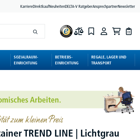
Karriere
Direktkauf
Neuheiten
DELTA-V Ratgeber
Ansprechpartner
Newsletter
SOZIALRAUM-
BETRIEBS-
REGALE, LAGER UND
EINRICHTUNG
EINRICHTUNG
TRANSPORT
tät zum kleinen Preis
tainer TREND LINE | Lichtgrau