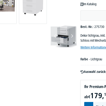
Im Katalog
Best.-Nr.:
275730
Dekor lichtgrau, inkl
Schloss mit Wechselz
Weitere Information
Farbe
- Lichtgrau
Auswahl zurück
Ihr Premium-P
179,
1
ab
€