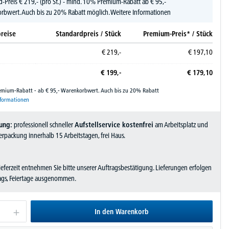
d-Preis
€
219,-
(pro St.) - mind. 10% Premium-Rabatt ab € 95,-
rbwert. Auch bis zu 20% Rabatt möglich.
Weitere Informationen
reise
Standardpreis / Stück
Premium-Preis* / Stück
€
219,-
€
197,
10
€
199,-
€
179,
10
remium-Rabatt - ab € 95,- Warenkorbwert. Auch bis zu 20% Rabatt
nformationen
ung:
professionell schneller
Aufstellservice kostenfrei
am Arbeitsplatz und
rpackung innerhalb 15 Arbeitstagen, frei Haus.
Lieferzeit entnehmen Sie bitte unserer Auftragsbestätigung. Lieferungen erfolgen
tags, Feiertage ausgenommen.
In den Warenkorb