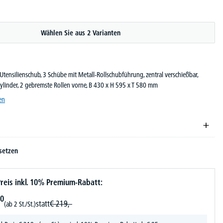
Wählen Sie aus 2 Varianten
. Utensilienschub, 3 Schübe mit Metall-Rollschubführung, zentral verschießbar,
ylinder, 2 gebremste Rollen vorne, B 430 x H 595 x T 580 mm
en
setzen
reis inkl. 10% Premium-Rabatt:
0
statt
€
219,-
(ab 2 St./St.)