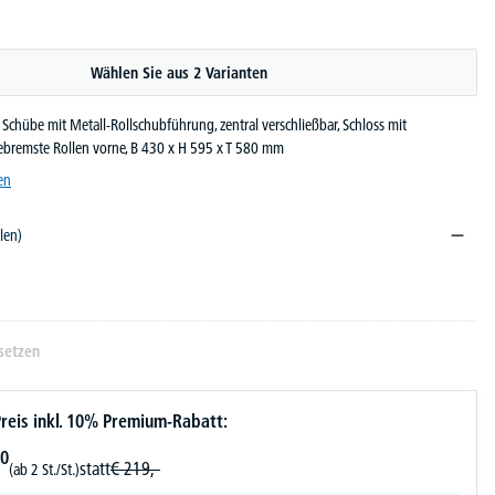
Wählen Sie aus 2 Varianten
, Schübe mit Metall-Rollschubführung, zentral verschließbar, Schloss mit
gebremste Rollen vorne, B 430 x H 595 x T 580 mm
en
len)
r
setzen
reis inkl. 10% Premium-Rabatt:
0
statt
€
219,-
(ab 2 St./St.)