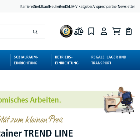
Karriere
Direktkauf
Neuheiten
DELTA-V Ratgeber
Ansprechpartner
Newsletter
SOZIALRAUM-
BETRIEBS-
REGALE, LAGER UND
EINRICHTUNG
EINRICHTUNG
TRANSPORT
tät zum kleinen Preis
tainer TREND LINE