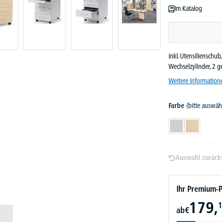
Im Katalog
inkl. Utensilienschub
Wechselzylinder, 2 
Weitere Information
Farbe
(bitte auswäh
Lichtgrau
Ahorndeko
Auswahl zurück
Ihr Premium-P
179,
1
ab
€