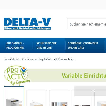
springen
Zur Hauptnavigation springen
BÜROMÖBEL-
SCHREIBTISCHE
SCHRÄNKE, CONTAINER
PROGRAMME
UND TISCHE
UND REGALE
Home
/
Schränke, Container und Regale
/
Roll- und Standcontainer
Bildergalerie überspringen