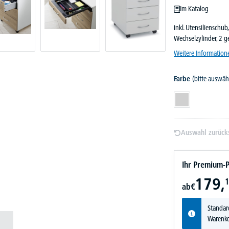
Im Katalog
inkl. Utensilienschub
Wechselzylinder, 2 
Weitere Information
Farbe
(bitte auswäh
Lichtgrau
Auswahl zurück
Ihr Premium-P
179,
1
ab
€
Standar
Warenko