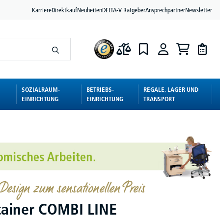
Karriere
Direktkauf
Neuheiten
DELTA-V Ratgeber
Ansprechpartner
Newsletter
SOZIALRAUM-
BETRIEBS-
REGALE, LAGER UND
EINRICHTUNG
EINRICHTUNG
TRANSPORT
 Design zum sensationellen Preis
tainer COMBI LINE