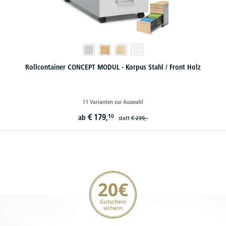
Rollcontainer CONCEPT MODUL - Korpus Stahl / Front Holz
11 Varianten zur Auswahl
€
179,
10
ab
statt
€
239,-
20€ Gutschein sichern