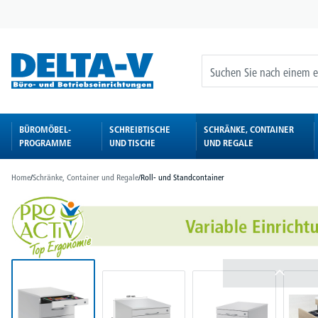
springen
Zur Hauptnavigation springen
BÜROMÖBEL-
SCHREIBTISCHE
SCHRÄNKE, CONTAINER
PROGRAMME
UND TISCHE
UND REGALE
Home
/
Schränke, Container und Regale
/
Roll- und Standcontainer
Bildergalerie überspringen