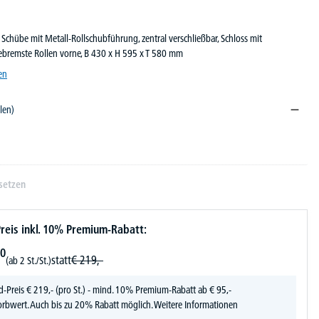
, Schübe mit Metall-Rollschubführung, zentral verschließbar, Schloss mit
gebremste Rollen vorne, B 430 x H 595 x T 580 mm
en
len)
setzen
reis inkl. 10% Premium-Rabatt:
0
statt
€
219,-
(ab 2 St./St.)
d-Preis
€
219,-
(pro St.) - mind. 10% Premium-Rabatt ab € 95,-
rbwert. Auch bis zu 20% Rabatt möglich.
Weitere Informationen