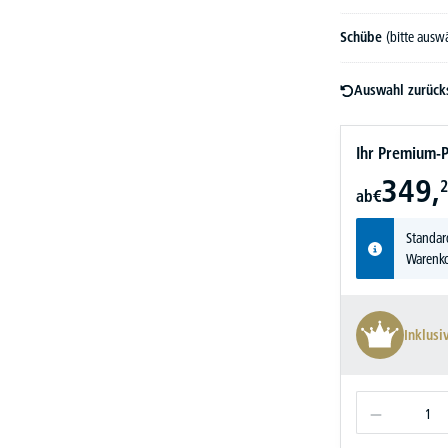
Schübe
(bitte ausw
Auswahl zurück
Ihr Premium-P
349,
2
ab
€
Standar
Warenko
Inklusi