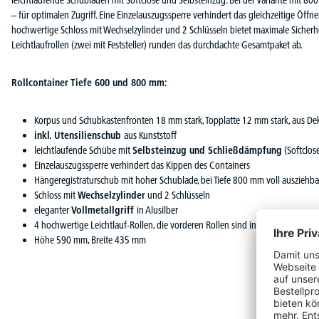
leichtlaufende Schubladen mit Softclose und Selbsteinzug. Bei der Variante mit 800
– für optimalen Zugriff. Eine Einzelauszugssperre verhindert das gleichzeitige Öf
hochwertige Schloss mit Wechselzylinder und 2 Schlüsseln bietet maximale Sicherhei
Leichtlaufrollen (zwei mit Feststeller) runden das durchdachte Gesamtpaket ab.
Rollcontainer Tiefe 600 und 800 mm:
Korpus und Schubkastenfronten 18 mm stark, Topplatte 12 mm stark, aus Dek
inkl. Utensilienschub
aus Kunststoff
leichtlaufende Schübe mit
Selbsteinzug und Schließdämpfung
(Softclose
Einzelauszugssperre verhindert das Kippen des Containers
Hängeregistraturschub mit hoher Schublade, bei Tiefe 800 mm voll ausziehba
Schloss mit
Wechselzylinder
und 2 Schlüsseln
eleganter
Vollmetallgriff
in Alusilber
4 hochwertige Leichtlauf-Rollen, die vorderen Rollen sind inkl. Feststeller
Höhe 590 mm, Breite 435 mm