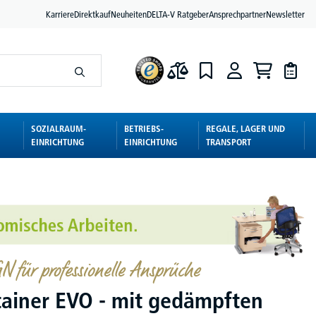
Karriere
Direktkauf
Neuheiten
DELTA-V Ratgeber
Ansprechpartner
Newsletter
SOZIALRAUM-
BETRIEBS-
REGALE, LAGER UND
EINRICHTUNG
EINRICHTUNG
TRANSPORT
 für professionelle Ansprüche
tainer EVO - mit gedämpften