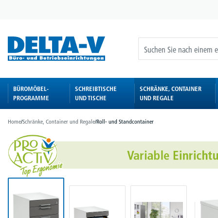
springen
Zur Hauptnavigation springen
BÜROMÖBEL-
SCHREIBTISCHE
SCHRÄNKE, CONTAINER
PROGRAMME
UND TISCHE
UND REGALE
Home
/
Schränke, Container und Regale
/
Roll- und Standcontainer
Bildergalerie überspringen