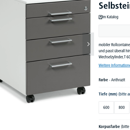
Selbste
Im Katalog
mobiler Rollcontaine
und passt überall hi
Wechselzylinder, T
Weitere Information
Farbe
- Anthrazit
Tiefe (mm)
(bitte 
600
800
Korpusfarbe
(bitt