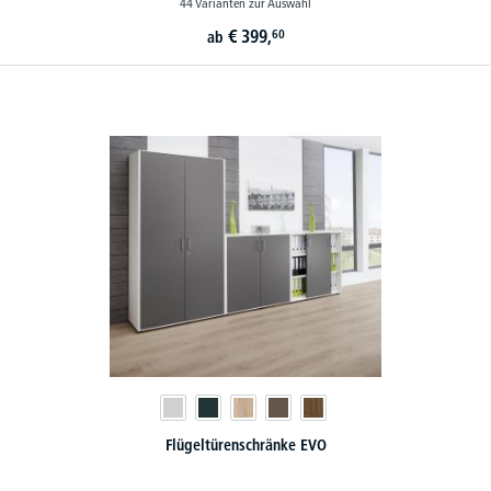
44 Varianten zur Auswahl
€
399,
60
ab
Flügeltürenschränke EVO