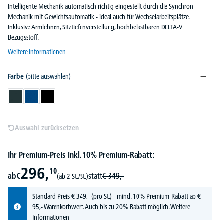
Intelligente Mechanik automatisch richtig eingestellt durch die Synchron-
Mechanik mit Gewichtsautomatik - ideal auch für Wechselarbeitsplätze.
Inklusive Armlehnen, Sitztiefenverstellung, hochbelastbaren DELTA-V
Bezugsstoff.
Weitere Informationen
Farbe
(bitte auswählen)
Anthrazit
Blau
Schwarz
Auswahl zurücksetzen
Ihr Premium-Preis inkl. 10% Premium-Rabatt:
296,
10
ab
€
statt
€
349,-
(ab 2 St./St.)
Standard-Preis
€
349,-
(pro St.) - mind. 10% Premium-Rabatt ab €
95,- Warenkorbwert. Auch bis zu 20% Rabatt möglich.
Weitere
Informationen