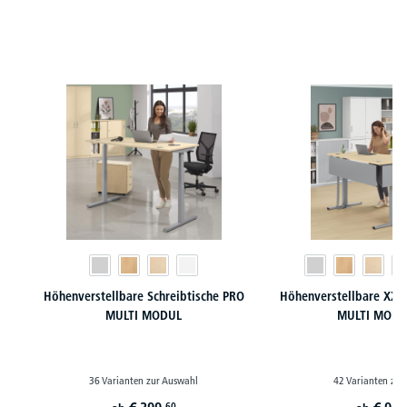
Produktgalerie überspringen
Höhenverstellbare Schreibtische PRO
Höhenverstellbare XXL 
MULTI MODUL
MULTI MODU
36 Varianten zur Auswahl
42 Varianten zur
60