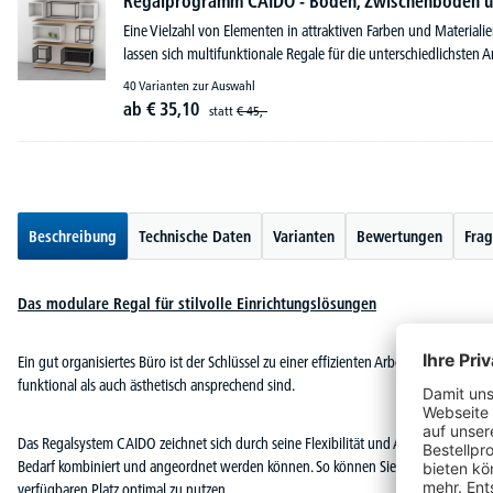
Regalprogramm CAIDO - Böden, Zwischenböden u
Eine Vielzahl von Elementen in attraktiven Farben und Materiali
lassen sich multifunktionale Regale für die unterschiedlichste
40 Varianten zur Auswahl
ab
€
35,
10
statt
€
45,-
Beschreibung
Technische Daten
Varianten
Bewertungen
Frag
Das modulare Regal für stilvolle Einrichtungslösungen
Ein gut organisiertes Büro ist der Schlüssel zu einer effizienten Arbeitsumgebung. 
funktional als auch ästhetisch ansprechend sind.
Das Regalsystem CAIDO zeichnet sich durch seine Flexibilität und Anpassungsfähigk
Bedarf kombiniert und angeordnet werden können. So können Sie das Regalsystem
verfügbaren Platz optimal zu nutzen.