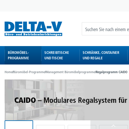
springen
Zur Hauptnavigation springen
BÜROMÖBEL-
SCHREIBTISCHE
SCHRÄNKE, CONTAINER
PROGRAMME
UND TISCHE
UND REGALE
Home
/
Büromöbel-Programme
/
Management Büromöbelprogramme
/
Regalprogramm CAIDO
Bildergalerie überspringen