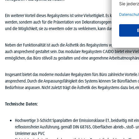
Ein weiterer Vorteil dieses Regalsystems ist seine Vielseitigkeit. Es kann nicht n
werden, sondern auch für die Präsentation von Dekorationsgegenständen oder das
und die Möglichkeit, sie zu erweitern oder zu verkleinern, kann das Regalsystem a
Neben der Funktionalität ist auch die Ästhetik des Regalsystems von großer Bedeut
auch ansprechend gestaltet sein. Das modulare Regalsystem CAIDO bietet eine Vielz
ermöglichen, das Büro stilvoll zu gestalten und eine angenehme Arbeitsatmosphäre
Insgesamt bietet das moderne modulare Regalsystem fürs Büro zahlreiche Vorteile. Es i
ansprechend. Durch die Anpassungsfähigkeit des Systems können Sie Büroflächen o
Bedürfnisse anpassen. Nicht zuletzt trägt die Ästhetik des Regalsystems dazu bei
Technische Daten:
Hochwertige 3-Schicht Spanplatten der Emissionsklasse E1, beidseitig mit e
reflexionsfreier Ausführung, gemäß DIN 68765, Oberflächen abrieb-, stoß- u
Umleimer aus PVC