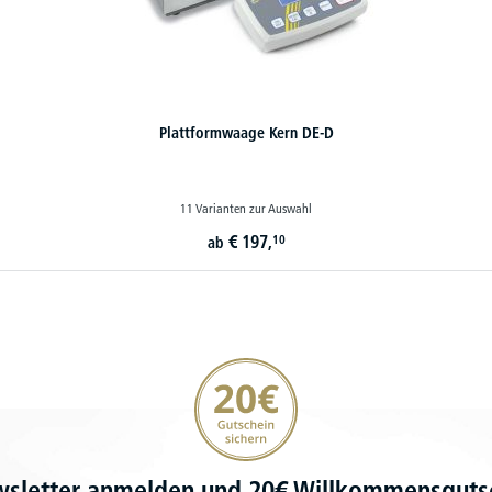
Plattformwaage Kern DE-D
11 Varianten zur Auswahl
€
197,
10
ab
20€ Gutschein sichern
wsletter anmelden und 20€ Willkommensgutsc