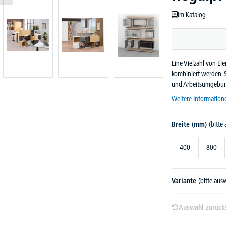
Im Katalog
Eine Vielzahl von El
kombiniert werden. S
und Arbeitsumgebun
Weitere Information
Breite (mm)
(bitte
400
800
Variante
(bitte aus
Auswahl zurück