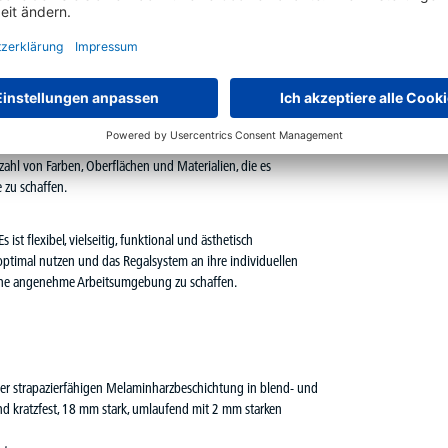
ur für die Aufbewahrung von Akten und Büchern verwendet
 Ausstellen von Produkten. Durch die verschiedenen Module
n die sich ändernden Bedürfnisse des Büros angepasst werden.
ung. Ein modernes Büro sollte nicht nur funktional, sondern
ahl von Farben, Oberflächen und Materialien, die es
 zu schaffen.
st flexibel, vielseitig, funktional und ästhetisch
ptimal nutzen und das Regalsystem an ihre individuellen
, eine angenehme Arbeitsumgebung zu schaffen.
iner strapazierfähigen Melaminharzbeschichtung in blend- und
nd kratzfest, 18 mm stark, umlaufend mit 2 mm starken