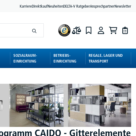
Karriere
Direktkauf
Neuheiten
DELTA-V Ratgeber
Ansprechpartner
Newsletter
SOZIALRAUM-
BETRIEBS-
REGALE, LAGER UND
EINRICHTUNG
EINRICHTUNG
TRANSPORT
ogramm CAIDO - Gitterelemente