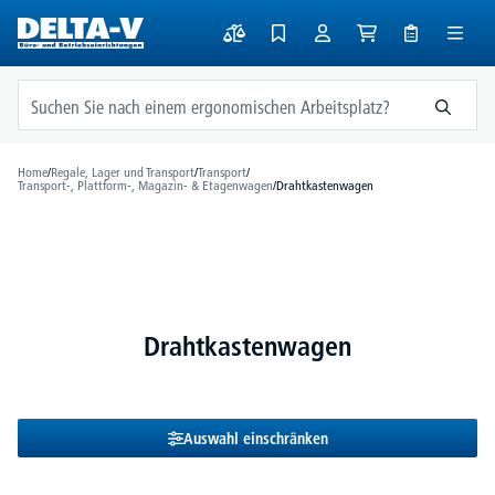
alt springen
Home
/
Regale, Lager und Transport
/
Transport
/
Transport-, Plattform-, Magazin- & Etagenwagen
/
Drahtkastenwagen
Drahtkastenwagen
Auswahl einschränken