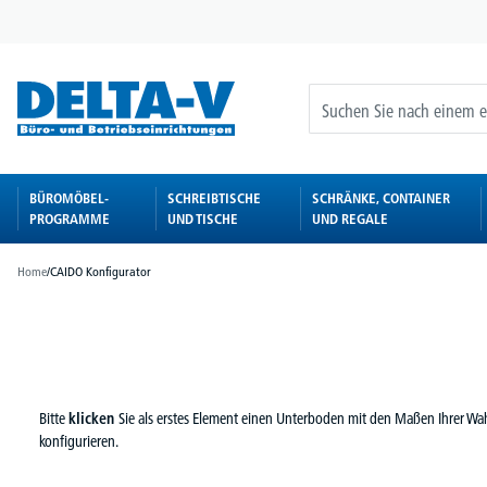
springen
Zur Hauptnavigation springen
BÜROMÖBEL-
SCHREIBTISCHE
SCHRÄNKE, CONTAINER
PROGRAMME
UND TISCHE
UND REGALE
Home
/
CAIDO Konfigurator
Bitte
klicken
Sie als erstes Element einen Unterboden mit den Maßen Ihrer W
konfigurieren.