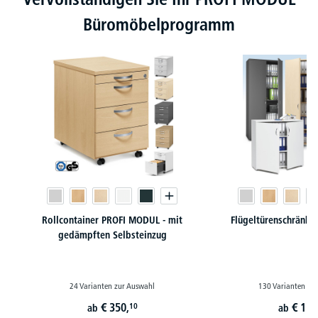
Büromöbelprogramm
Rollcontainer PROFI MODUL - mit
Flügeltürenschränk
gedämpften Selbsteinzug
24 Varianten zur Auswahl
130 Varianten zu
€
350,
€
179
10
ab
ab