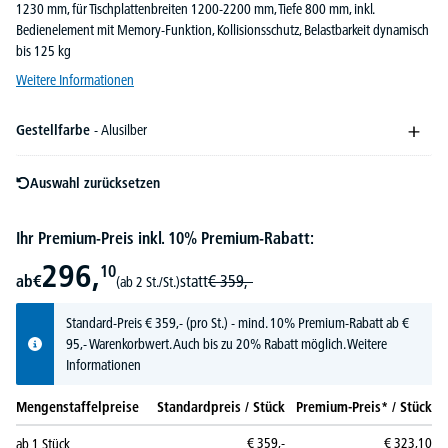
1230 mm, für Tischplattenbreiten 1200-2200 mm, Tiefe 800 mm, inkl.
Bedienelement mit Memory-Funktion, Kollisionsschutz, Belastbarkeit dynamisch
bis 125 kg
Weitere Informationen
Gestellfarbe
- Alusilber
Auswahl zurücksetzen
Ihr Premium-Preis inkl. 10% Premium-Rabatt:
296,
10
ab
€
statt
€
359,-
(ab 2 St./St.)
Standard-Preis
€
359,-
(pro St.) - mind. 10% Premium-Rabatt ab €
95,- Warenkorbwert. Auch bis zu 20% Rabatt möglich.
Weitere
Informationen
Mengenstaffelpreise
Standardpreis / Stück
Premium-Preis* / Stück
€
359,-
€
323,
10
ab
1
Stück