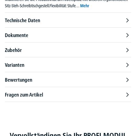
Sitz-Steh-Schreibtischgestell.Flexibilität: Stufe…
Mehr
Technische Daten
Dokumente
Zubehör
Varianten
Bewertungen
Fragen zum Artikel
Produktgalerie überspringen
Vervollständigen Sie Ihr PROFI MODUL