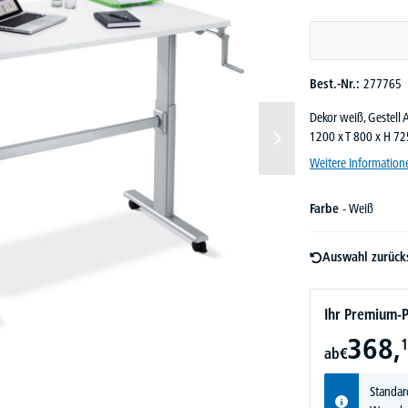
Best.-Nr.:
277765
Dekor weiß, Gestell 
1200 x T 800 x H 7
Weitere Information
Farbe
- Weiß
Auswahl zurück
Ihr Premium-P
368,
1
ab
€
Standar