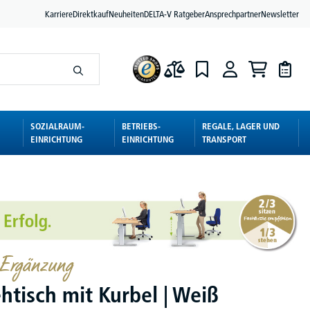
Karriere
Direktkauf
Neuheiten
DELTA-V Ratgeber
Ansprechpartner
Newsletter
SOZIALRAUM-
BETRIEBS-
REGALE, LAGER UND
EINRICHTUNG
EINRICHTUNG
TRANSPORT
 Ergänzung
ehtisch mit Kurbel | Weiß