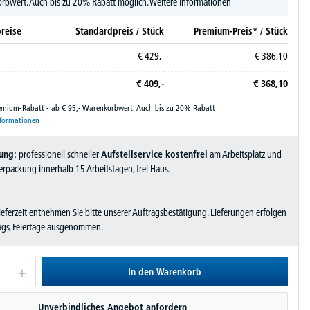
rbwert. Auch bis zu 20% Rabatt möglich.
Weitere Informationen
reise
Standardpreis / Stück
Premium-Preis* / Stück
€
429,-
€
386,
10
€
409,-
€
368,
10
remium-Rabatt - ab € 95,- Warenkorbwert. Auch bis zu 20% Rabatt
nformationen
ung:
professionell schneller
Aufstellservice kostenfrei
am Arbeitsplatz und
rpackung innerhalb 15 Arbeitstagen, frei Haus.
Lieferzeit entnehmen Sie bitte unserer Auftragsbestätigung. Lieferungen erfolgen
tags, Feiertage ausgenommen.
In den Warenkorb
Unverbindliches Angebot anfordern