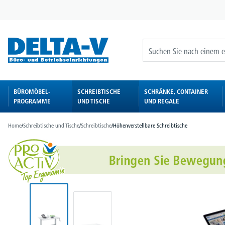
springen
Zur Hauptnavigation springen
BÜROMÖBEL-
SCHREIBTISCHE
SCHRÄNKE, CONTAINER
PROGRAMME
UND TISCHE
UND REGALE
Home
/
Schreibtische und Tische
/
Schreibtische
/
Höhenverstellbare Schreibtische
Bildergalerie überspringen