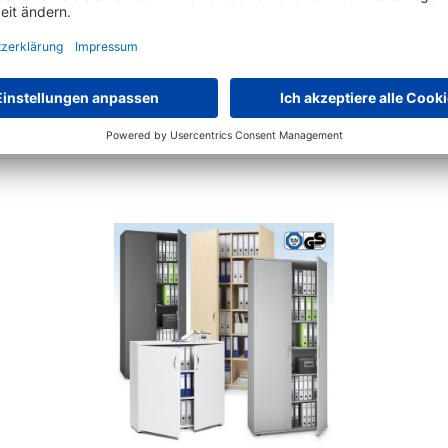
Rollcontainer PROFI MODUL - mit gedämpften Selbsteinzug
24 Varianten zur Auswahl
€
350,
10
ab