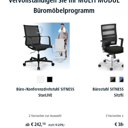
Vervollständigen Sie Ihr MULTI MODUL
Büromöbelprogramm
Büro-/Konferenzdrehstuhl SITNESS
Bürostuhl SITNESS 9
StarLIVE
Sitzfläc
2 Varianten zur Auswahl
3 Varianten zur
€
242,
€
384,
10
9
ab
statt
€
279,-