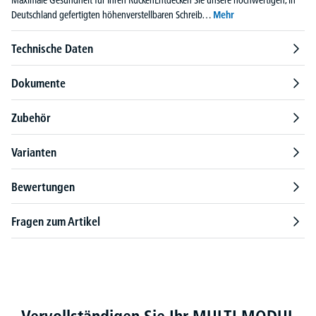
Maximale Gesundheit für Ihren RückenEntdecken Sie unsere hochwertigen, in
Deutschland gefertigten höhenverstellbaren Schreib…
Mehr
Technische Daten
Dokumente
Zubehör
Varianten
Bewertungen
Fragen zum Artikel
Produktgalerie überspringen