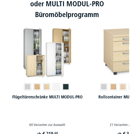
oder MULTI MODUL-PRO
Büromöbelprogramm
Flügeltürenschränke MULTI MODUL-PRO
Rollcontainer MUL
60 Varianten zur Auswahl
21 Varianten zur
€
219,
€
319
60