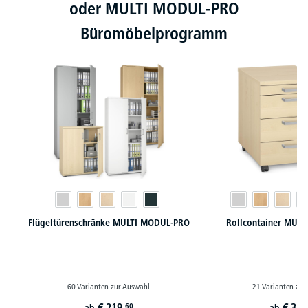
oder MULTI MODUL-PRO
Büromöbelprogramm
Flügeltürenschränke MULTI MODUL-PRO
Rollcontainer MUL
60 Varianten zur Auswahl
21 Varianten zur
€
219,
€
319
60