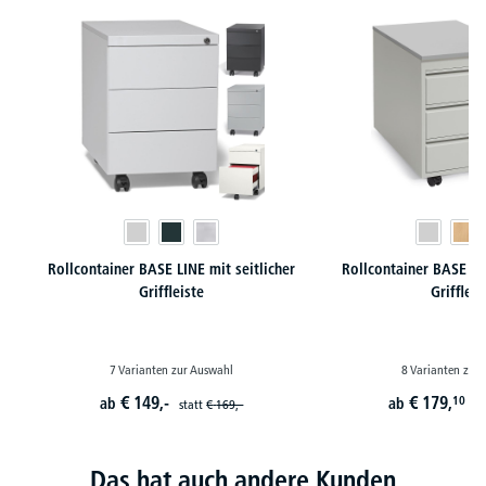
Rollcontainer BASE LINE mit seitlicher
Rollcontainer BASE LI
Griffleiste
Griffleis
7 Varianten zur Auswahl
8 Varianten zur
€
149,-
€
179,
10
ab
ab
statt
€
169,-
st
Das hat auch andere Kunden