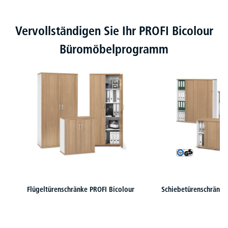
Produktgalerie überspringen
Vervollständigen Sie Ihr PROFI Bicolour
Büromöbelprogramm
Flügeltürenschränke PROFI Bicolour
Schiebetürenschränke