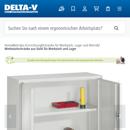
alt springen
Home
/
Betriebs-Einrichtung
/
Schränke für Werkstatt, Lager und Betrieb
/
Werkstattschränke aus Stahl für Werkstatt und Lager
Bildergalerie überspringen