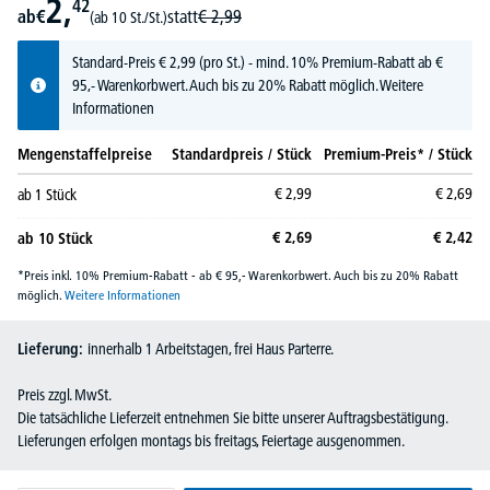
2,
42
ab
€
statt
€
2,
99
(ab 10 St./St.)
Standard-Preis
€
2,
99
(pro St.) - mind. 10% Premium-Rabatt ab €
95,- Warenkorbwert. Auch bis zu 20% Rabatt möglich.
Weitere
Informationen
Mengenstaffelpreise
Standardpreis / Stück
Premium-Preis* / Stück
€
2,
99
€
2,
69
ab
1
Stück
€
2,
69
€
2,
42
ab
10
Stück
*Preis inkl. 10% Premium-Rabatt - ab € 95,- Warenkorbwert. Auch bis zu 20% Rabatt
möglich.
Weitere Informationen
Lieferung:
innerhalb 1 Arbeitstagen, frei Haus Parterre.
Preis zzgl. MwSt.
Die tatsächliche Lieferzeit entnehmen Sie bitte unserer Auftragsbestätigung.
Lieferungen erfolgen montags bis freitags, Feiertage ausgenommen.