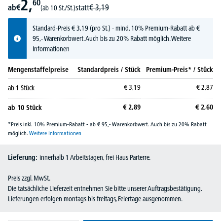
2,
60
ab
€
statt
€
3,
19
(ab 10 St./St.)
Standard-Preis
€
3,
19
(pro St.) - mind. 10% Premium-Rabatt ab €
95,- Warenkorbwert. Auch bis zu 20% Rabatt möglich.
Weitere
Informationen
Mengenstaffelpreise
Standardpreis / Stück
Premium-Preis* / Stück
€
3,
19
€
2,
87
ab
1
Stück
€
2,
89
€
2,
60
ab
10
Stück
*Preis inkl. 10% Premium-Rabatt - ab € 95,- Warenkorbwert. Auch bis zu 20% Rabatt
möglich.
Weitere Informationen
Lieferung:
innerhalb 1 Arbeitstagen, frei Haus Parterre.
Preis zzgl. MwSt.
Die tatsächliche Lieferzeit entnehmen Sie bitte unserer Auftragsbestätigung.
Lieferungen erfolgen montags bis freitags, Feiertage ausgenommen.