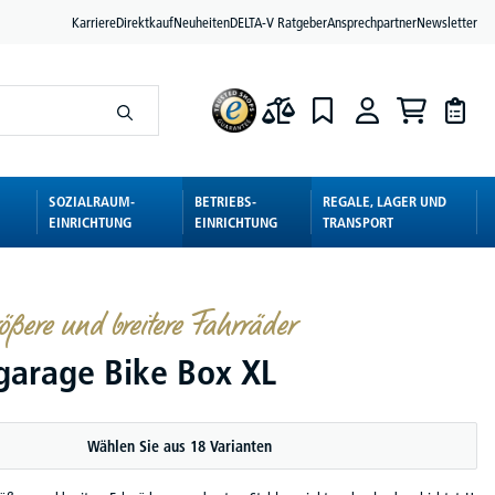
Karriere
Direktkauf
Neuheiten
DELTA-V Ratgeber
Ansprechpartner
Newsletter
SOZIALRAUM-
BETRIEBS-
REGALE, LAGER UND
EINRICHTUNG
EINRICHTUNG
TRANSPORT
rößere und breitere Fahrräder
garage Bike Box XL
Wählen Sie aus 18 Varianten