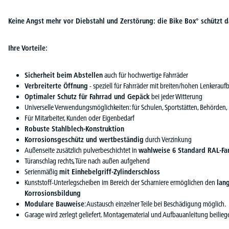
Keine Angst mehr vor Diebstahl und Zerstörung: die Bike Box° schützt d
Ihre Vorteile:
Sicherheit beim Abstellen
auch für hochwertige Fahrräder
Verbreiterte Öffnung
- speziell für Fahrräder mit breiten/hohen Lenkerauf
Optimaler Schutz für Fahrrad und Gepäck
bei jeder Witterung
Universelle Verwendungsmöglichkeiten: für Schulen, Sportstätten, Behörden,
Für Mitarbeiter, Kunden oder Eigenbedarf
Robuste Stahlblech-Konstruktion
Korrosionsgeschütz und wertbeständig
durch Verzinkung
Außenseite zusätzlich pulverbeschichtet in
wahlweise 6 Standard RAL-Fa
Türanschlag rechts, Türe nach außen aufgehend
Serienmäßig
mit Einhebelgriff-Zylinderschloss
Kunststoff-Unterlegscheiben im Bereich der Scharniere ermöglichen den
lan
Korrosionsbildung
Modulare Bauweise
: Austausch einzelner Teile bei Beschädigung möglich.
Garage wird zerlegt geliefert. Montagematerial und Aufbauanleitung beilieg