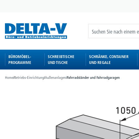
springen
Zur Hauptnavigation springen
BÜROMÖBEL-
SCHREIBTISCHE
SCHRÄNKE, CONTAINER
PROGRAMME
UND TISCHE
UND REGALE
Home
/
Betriebs-Einrichtung
/
Außenanlagen
/
Fahrradständer und Fahrradgaragen
Bildergalerie überspringen