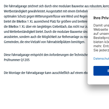
Die Fahrradgarage zeichnet sich durch eine modulare Bauweise aus robustem, korro
Wertbeständigkeit gewährleistet. Ausgestattet mit einem Einhebelgriff-Zylinderschlo
optimalen Schutz gegen Witterungseinflüsse wie Wind und Regen sowie gegen Di
bietet die BikeBox 1 XL ausreichend Platz für größere und breitere Fahrräder sowie
die BikeBox 1 XL über ein langlebiges Giebeldach, das nicht nur zur ästhetischen G
und Wetterbeständigkeit bietet. Durch die modulare Bauweise sind wir in der Lage, I
anzubieten, sondern auch die Möglichkeit zur Reihenanlage zu realisieren. Dies m
Gemeinden, die eine Vielzahl von Fahrradstellplätzen benötigen.
Diese Fahrradgarage entspricht den Anforderungen der Technischen Richtlinie TR
Prüfnummer Q1205
Die Montage der Fahrradgarage kann ausschließlich auf einem ebenerdigen sowie 