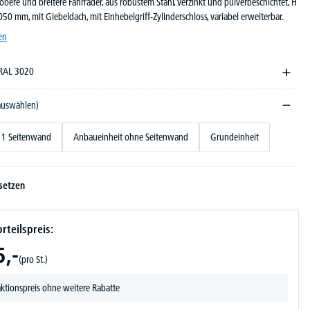
ößere und breitere Fahrräder, aus robustem Stahl, verzinkt und pulverbeschichtet, H
50 mm, mit Giebeldach, mit Einhebelgriff-Zylinderschloss, variabel erweiterbar.
en
 RAL 3020
 auswählen)
 1 Seitenwand
Anbaueinheit ohne Seitenwand
Grundeinheit
setzen
rteilspreis:
5,-
(pro St.)
ktionspreis ohne weitere Rabatte