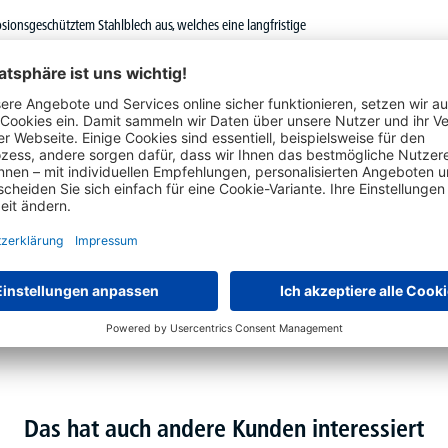
sionsgeschütztem Stahlblech aus, welches eine langfristige
ss sowie einer Einstellschiene, bietet die BikeBox 1 XL
ebstahl und Vandalismus. Dank ihrer geräumigen Dimensionen
 zusätzliches Zubehör. Wie alle unsere BikeBoxen verfügt auch
estaltung beiträgt, sondern zudem ausgezeichnete Stabilität
hnen nicht nur einen attraktiven Preis für die Logistik
acht die BikeBox 1 XL zur idealen Lösung für Unternehmen und
6102-0911 Empfehlenswerte Fahrrad-Abstellanlagen des ADFC,
befestigten Untergrund erfolgen.
Das hat auch andere Kunden interessiert