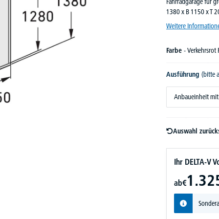
Fahrradgarage für gr
1380 x B 1150 x T 20
Weitere Information
Farbe
- Verkehrsrot
Ausführung
(bitte
Anbaueinheit mit
Auswahl zurück
Ihr DELTA-V Vo
1.32
ab
€
Sondera